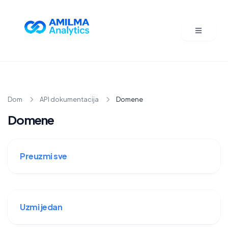
Dom
API dokumentacija
Domene
Domene
Preuzmi sve
Uzmi jedan