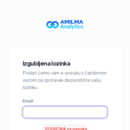
Izgubljena lozinka
Poslat ćemo vam e-poruku s čarobnom
vezom za oporavak da poništite vašu
lozinku.
Email