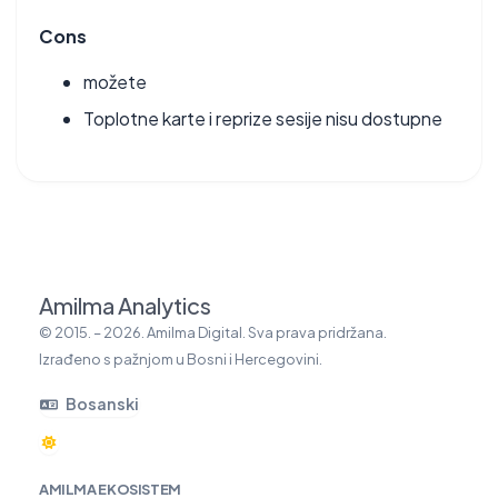
Cons
možete
Toplotne karte i reprize sesije nisu dostupne
Amilma Analytics
© 2015. – 2026. Amilma Digital. Sva prava pridržana.
Izrađeno s pažnjom u Bosni i Hercegovini.
Bosanski
AMILMA EKOSISTEM