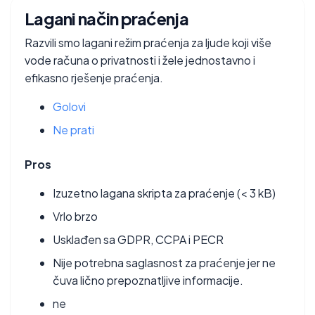
Lagani način praćenja
Razvili smo lagani režim praćenja za ljude koji više
vode računa o privatnosti i žele jednostavno i
efikasno rješenje praćenja.
Golovi
Ne prati
Pros
Izuzetno lagana skripta za praćenje (< 3 kB)
Vrlo brzo
Usklađen sa GDPR, CCPA i PECR
Nije potrebna saglasnost za praćenje jer ne
čuva lično prepoznatljive informacije.
ne